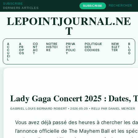
SUBSCRIBE
RECHERCHER
SUBSCRIBE
DERNIERS ARTICLES
LEPOINTJOURNAL.NE
T
A
A
CO
NOTRE
PRIVA
POLITIQUE
NEW
B
C
PR
NT
HISTOI
CY
DES
SLET
L
C
OP
AC
RE
POLIC
COOKIES
TER
O
U
OS
T
Y
G
EI
L
Lady Gaga Concert 2025 : Dates,
GABRIEL LOUIS BERNARD ROBERT • 2026-05-29 • RELU PAR DANIEL MERCER
Vous avez déjà passé des heures à chercher les d
l’annonce officielle de The Mayhem Ball et les spéc