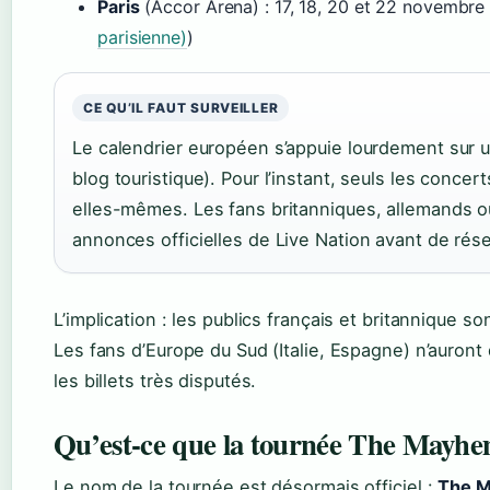
Paris
(Accor Arena) : 17, 18, 20 et 22 novembre
parisienne)
)
CE QU’IL FAUT SURVEILLER
Le calendrier européen s’appuie lourdement sur 
blog touristique). Pour l’instant, seuls les concer
elles-mêmes. Les fans britanniques, allemands o
annonces officielles de Live Nation avant de réser
L’implication : les publics français et britannique 
Les fans d’Europe du Sud (Italie, Espagne) n’auront
les billets très disputés.
Qu’est-ce que la tournée The Mayhe
Le nom de la tournée est désormais officiel :
The M