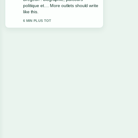
the clearest summary I have seen
today.
8 MIN PLUS TOT