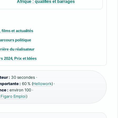
Afrique : qualifiés et barrages
 films et actualités
arcours politique
rière du réalisateur
s 2024, Prix et Idées
eur :
30 secondes ·
mportante :
60 % (
Hellowork
) ·
nce :
environ 100 ·
 Figaro Emploi
)