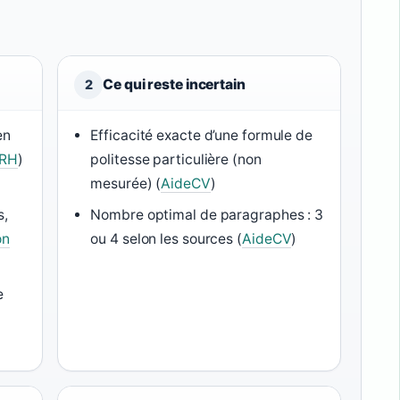
Ce qui reste incertain
2
en
Efficacité exacte d’une formule de
 RH
)
politesse particulière (non
mesurée) (
AideCV
)
s,
Nombre optimal de paragraphes : 3
on
ou 4 selon les sources (
AideCV
)
e