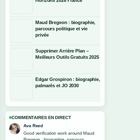
Horizons 2026 France
Maud Bregeon : biographie,
parcours politique et vie
privée
Supprimer Arrière Plan –
Meilleurs Outils Gratuits 2025
Edgar Grospiron : biographie,
palmarès et JO 2030
COMMENTAIRES EN DIRECT
Jonas Berg
Strong breakdown on Anna Kournikova
: biographie, vie privée, santé.... This is