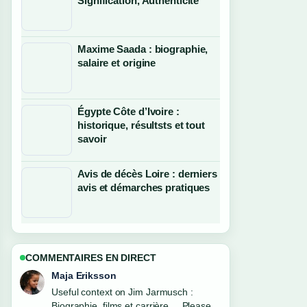
Signification, Authenticité
Maxime Saada : biographie,
salaire et origine
Égypte Côte d’Ivoire :
historique, résultsts et tout
savoir
Avis de décès Loire : derniers
avis et démarches pratiques
COMMENTAIRES EN DIRECT
Noah Bennett
The reporting on Maud Bregeon :
biographie, parcours politique et... feels