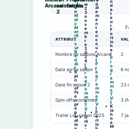
s
n
el
g
le
Arcane
saison
futurs
clés
d
o
al
2
a
2
n
e
3
t
M
m
n
e
ar
e
o
u
c
n
v
r
F
M
t
e
F
er
e
m
o
ril
n
b
rt
ATTRIBUT
VAL
l
c
r
ic
s
o
e
h
ur
u
2
e
R
r
0
(
Nombre de saisons Arcane
2
e
s
2
P
d
(
4
r
di
P
(
o
t
r
P
Date sortie saison 1
6 n
g
S
o
r
r
pi
g
o
a
n
r
g
m
-
a
Date fin saison 2
23 
r
m
of
m
a
e
fs
m
m
T
e
e
m
V
Spin-offs confirmés
3 (
n
T
e
)
pr
V
T
K
é
)
V
ia
p
F
)
h
Trailer LoL saison 2025
7 j
ar
o
U
n
at
rt
ni
a
io
ic
v
M
n
h