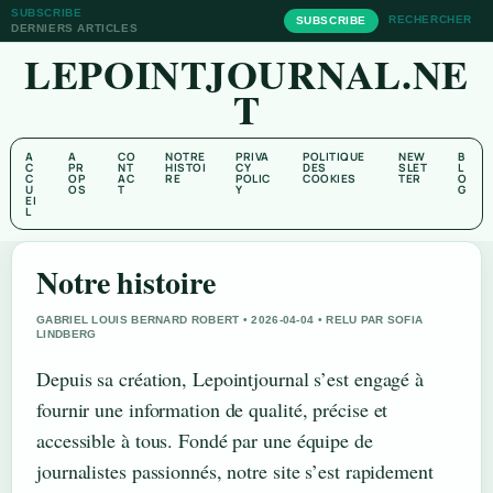
SUBSCRIBE
RECHERCHER
SUBSCRIBE
DERNIERS ARTICLES
LEPOINTJOURNAL.NE
T
A
A
CO
NOTRE
PRIVA
POLITIQUE
NEW
B
C
PR
NT
HISTOI
CY
DES
SLET
L
C
OP
AC
RE
POLIC
COOKIES
TER
O
U
OS
T
Y
G
EI
L
Notre histoire
GABRIEL LOUIS BERNARD ROBERT • 2026-04-04 • RELU PAR SOFIA
LINDBERG
Depuis sa création, Lepointjournal s’est engagé à
fournir une information de qualité, précise et
accessible à tous. Fondé par une équipe de
journalistes passionnés, notre site s’est rapidement