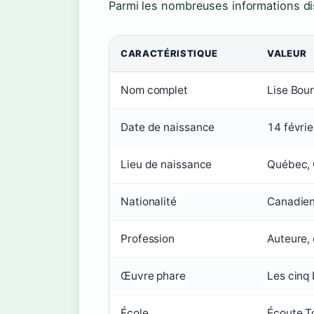
Parmi les nombreuses informations di
CARACTÉRISTIQUE
VALEUR
Nom complet
Lise Bou
Date de naissance
14 févri
Lieu de naissance
Québec,
Nationalité
Canadie
Profession
Auteure, 
Œuvre phare
Les cinq
École
Écoute T