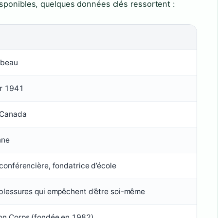
sponibles, quelques données clés ressortent :
rbeau
er 1941
 Canada
nne
conférencière, fondatrice d’école
 blessures qui empêchent d’être soi-même
on Corps (fondée en 1982)