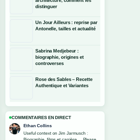
architecture, comment les
distinguer
Un Jour Ailleurs : reprise par
Antonelle, tailles et actualité
Sabrina Medjebeur :
biographie, origines et
controverses
Rose des Sables – Recette
Authentique et Variantes
COMMENTAIRES EN DIRECT
Oliver Bennett
The reporting on Maud Bregeon :
biographie, parcours politique et... feels