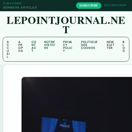
SUBSCRIBE
RECHERCHER
SUBSCRIBE
DERNIERS ARTICLES
LEPOINTJOURNAL.NE
T
A
A
CO
NOTRE
PRIVA
POLITIQUE
NEW
B
C
PR
NT
HISTOI
CY
DES
SLET
L
C
OP
AC
RE
POLIC
COOKIES
TER
O
U
OS
T
Y
G
EI
L