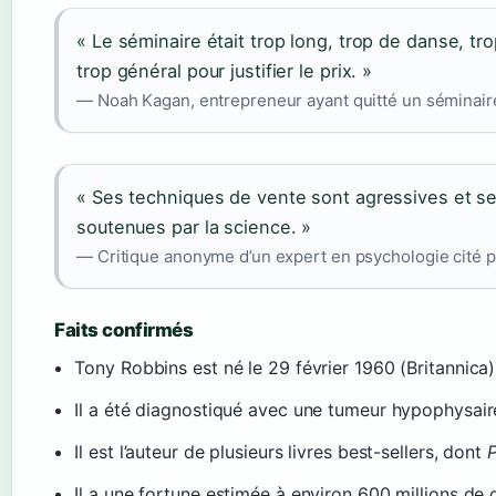
« Le séminaire était trop long, trop de danse, t
trop général pour justifier le prix. »
— Noah Kagan, entrepreneur ayant quitté un séminair
« Ses techniques de vente sont agressives et 
soutenues par la science. »
— Critique anonyme d’un expert en psychologie cité 
Faits confirmés
Tony Robbins est né le 29 février 1960 (Britannica)
Il a été diagnostiqué avec une tumeur hypophysai
Il est l’auteur de plusieurs livres best-sellers, dont
P
Il a une fortune estimée à environ 600 millions de 