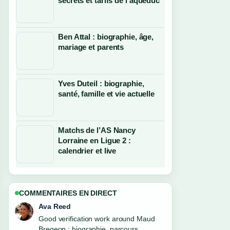
secrets et tarifs de l’aqueduc
Ben Attal : biographie, âge,
mariage et parents
Yves Duteil : biographie,
santé, famille et vie actuelle
Matchs de l’AS Nancy
Lorraine en Ligue 2 :
calendrier et live
COMMENTAIRES EN DIRECT
Jonas Berg
Strong breakdown on Anna Kournikova
: biographie, vie privée, santé.... This is