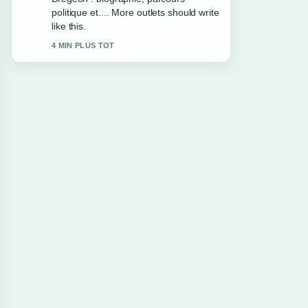
the clearest summary I have seen
today.
6 MIN PLUS TOT