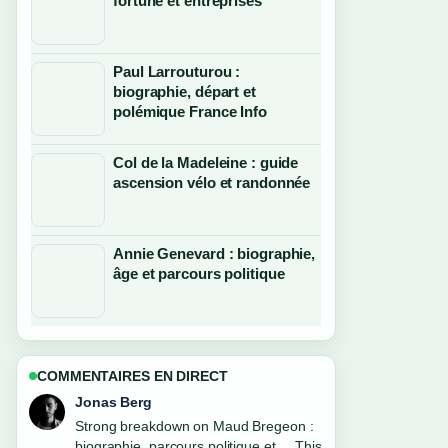
fortune et entreprises
Paul Larrouturou :
biographie, départ et
polémique France Info
Col de la Madeleine : guide
ascension vélo et randonnée
Annie Genevard : biographie,
âge et parcours politique
COMMENTAIRES EN DIRECT
Maya Linden
Following Anna Kournikova :
biographie, vie privée, santé... closely -