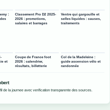
emy :
Classement Pro D2 2025-
Ventre qui gargouille et
 des
2026 : promotions,
selles liquides : causes,
salaires et barrages
traitements
-
Coupe de France foot
Col de la Madeleine :
ie et
2026 : calendrier,
guide ascension vélo et
résultats, billetterie
randonnée
obert
fil de la journee avec verification transparente des sources.