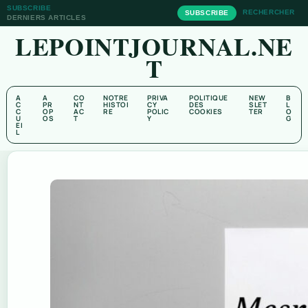
SUBSCRIBE
RECHERCHER
SUBSCRIBE
DERNIERS ARTICLES
LEPOINTJOURNAL.NE
T
A
A
CO
NOTRE
PRIVA
POLITIQUE
NEW
B
C
PR
NT
HISTOI
CY
DES
SLET
L
C
OP
AC
RE
POLIC
COOKIES
TER
O
U
OS
T
Y
G
EI
L