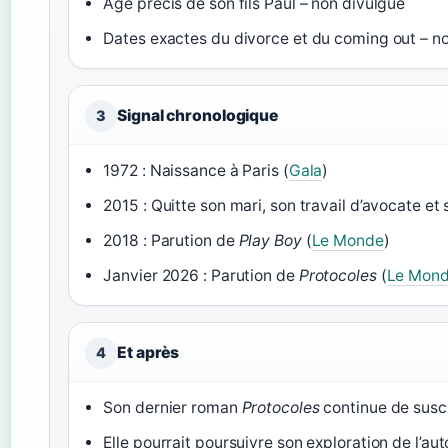
Âge précis de son fils Paul – non divulgué
Dates exactes du divorce et du coming out – 
Signal chronologique
3
1972 : Naissance à Paris (
Gala
)
2015 : Quitte son mari, son travail d’avocate e
2018 : Parution de
Play Boy
(
Le Monde
)
Janvier 2026 : Parution de
Protocoles
(
Le Mon
Et après
4
Son dernier roman
Protocoles
continue de susci
Elle pourrait poursuivre son exploration de l’aut