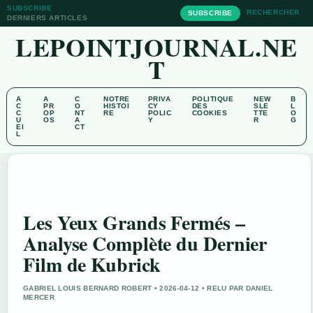
SUBSCRIBE
RECHERCHER
SUBSCRIBE
DERNIERS ARTICLES
LEPOINTJOURNAL.NE
T
A
A
C
NOTRE
PRIVA
POLITIQUE
NEW
B
C
PR
O
HISTOI
CY
DES
SLE
L
C
OP
NT
RE
POLIC
COOKIES
TTE
O
U
OS
A
Y
R
G
EI
CT
L
Les Yeux Grands Fermés –
Analyse Complète du Dernier
Film de Kubrick
GABRIEL LOUIS BERNARD ROBERT • 2026-04-12 • RELU PAR DANIEL
MERCER