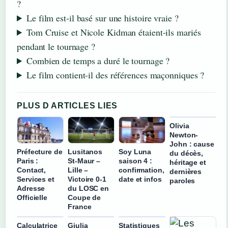
?
Le film est-il basé sur une histoire vraie ?
Tom Cruise et Nicole Kidman étaient-ils mariés
pendant le tournage ?
Combien de temps a duré le tournage ?
Le film contient-il des références maçonniques ?
PLUS D ARTICLES LIES
Olivia
Newton-
John : cause
Préfecture de
Lusitanos
Soy Luna
du décès,
Paris :
St-Maur –
saison 4 :
héritage et
Contact,
Lille –
confirmation,
dernières
Services et
Victoire 0-1
date et infos
paroles
Adresse
du LOSC en
Officielle
Coupe de
France
Calculatrice
Giulia
Statistiques