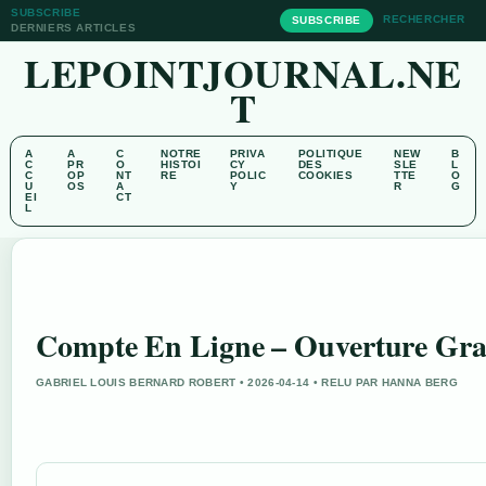
SUBSCRIBE
RECHERCHER
SUBSCRIBE
DERNIERS ARTICLES
LEPOINTJOURNAL.NE
T
A
A
C
NOTRE
PRIVA
POLITIQUE
NEW
B
C
PR
O
HISTOI
CY
DES
SLE
L
C
OP
NT
RE
POLIC
COOKIES
TTE
O
U
OS
A
Y
R
G
EI
CT
L
Compte En Ligne – Ouverture Grat
GABRIEL LOUIS BERNARD ROBERT • 2026-04-14 • RELU PAR HANNA BERG