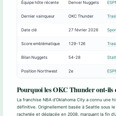
Équipe hôte récente
Denver Nuggets
ESPN
Dernier vainqueur
OKC Thunder
Tras
Date clé
27 février 2026
Spor
Score emblématique
129-126
Tras
Bilan Nuggets
54-28
Stat
Position Northwest
2e
ESPN
Pourquoi les OKC Thunder ont-ils q
La franchise NBA d’Oklahoma City a connu une hi
définitive. Originellement basée à Seattle sous l
rachetée et déplacée en 2008, marquant la fin d’u