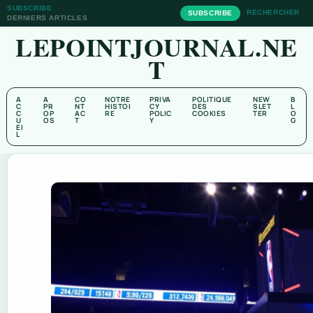
SUBSCRIBE
RECHERCHER
SUBSCRIBE
DERNIERS ARTICLES
LEPOINTJOURNAL.NE
T
A
A
CO
NOTRE
PRIVA
POLITIQUE
NEW
B
C
PR
NT
HISTOI
CY
DES
SLET
L
C
OP
AC
RE
POLIC
COOKIES
TER
O
U
OS
T
Y
G
EI
L