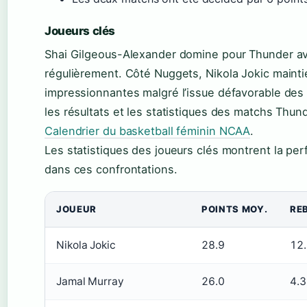
Joueurs clés
Shai Gilgeous-Alexander domine pour Thunder a
régulièrement. Côté Nuggets, Nikola Jokic main
impressionnantes malgré l’issue défavorable des
les résultats et les statistiques des matchs Thu
Calendrier du basketball féminin NCAA
.
Les statistiques des joueurs clés montrent la pe
dans ces confrontations.
JOUEUR
POINTS MOY.
RE
Nikola Jokic
28.9
12
Jamal Murray
26.0
4.3