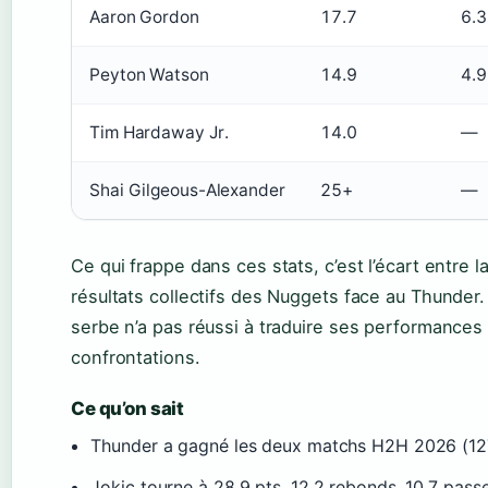
Aaron Gordon
17.7
6.3
Peyton Watson
14.9
4.9
Tim Hardaway Jr.
14.0
—
Shai Gilgeous-Alexander
25+
—
Ce qui frappe dans ces stats, c’est l’écart entre 
résultats collectifs des Nuggets face au Thunder.
serbe n’a pas réussi à traduire ses performances 
confrontations.
Ce qu’on sait
Thunder a gagné les deux matchs H2H 2026 (127
Jokic tourne à 28.9 pts, 12.2 rebonds, 10.7 pass