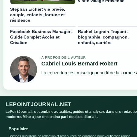
visite village Provence
Stephan Eicher: vie privée,
couple, enfants, fortune et
résidence
Facebook Business Manager :
Rachel Legrain-Trapani :
Guide Complet Accès et
biographie, compagnon,
Création
enfants, carrière
A PROPOS DE L AUTEUR
Gabriel Louis Bernard Robert
La couverture est mise a jour au fil de la journee
LEPOINTJOURNAL.NET
LePointJournal.net combine actualites, guides et analyses dans une redactio
moderne. Mise a jour en continu par l equipe editoriale.
Populaire
Briefings quotidiens de redaction et ressources de confiance pour verification rapide.