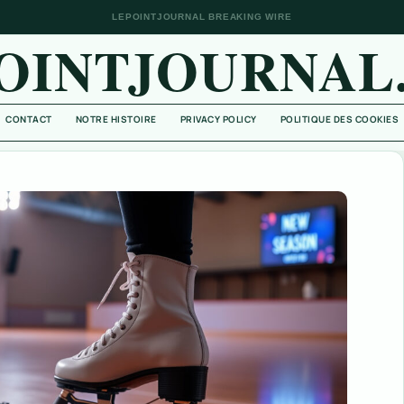
LEPOINTJOURNAL BREAKING WIRE
OINTJOURNAL
CONTACT
NOTRE HISTOIRE
PRIVACY POLICY
POLITIQUE DES COOKIES