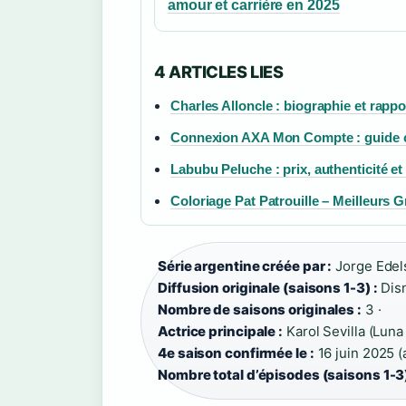
amour et carrière en 2025
4 ARTICLES LIES
Charles Alloncle : biographie et rappo
Connexion AXA Mon Compte : guide c
Labubu Peluche : prix, authenticité e
Coloriage Pat Patrouille – Meilleurs G
Série argentine créée par :
Jorge Edels
Diffusion originale (saisons 1-3) :
Disn
Nombre de saisons originales :
3 ·
Actrice principale :
Karol Sevilla (Luna 
4e saison confirmée le :
16 juin 2025 (
Nombre total d’épisodes (saisons 1-3)