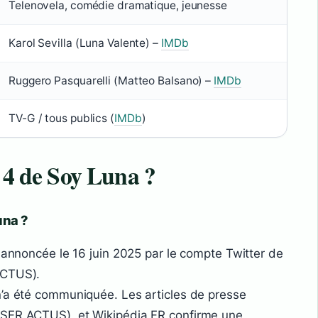
Telenovela, comédie dramatique, jeunesse
Karol Sevilla (Luna Valente) –
IMDb
Ruggero Pasquarelli (Matteo Balsano) –
IMDb
TV-G / tous publics (
IMDb
)
n 4 de Soy Luna ?
una ?
t annoncée le 16 juin 2025 par le compte Twitter de
ACTUS).
n’a été communiquée. Les articles de presse
(SFR ACTUS), et Wikipédia FR confirme une