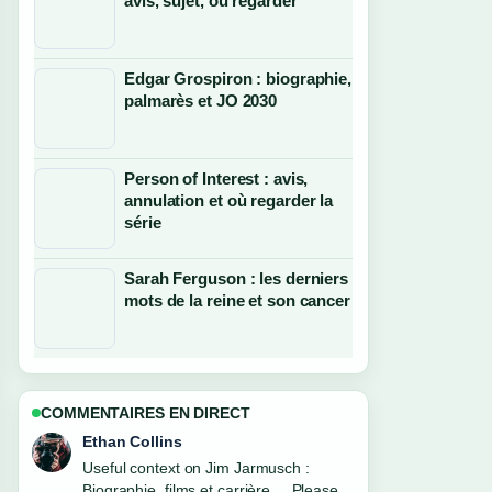
avis, sujet, où regarder
Edgar Grospiron : biographie,
palmarès et JO 2030
Person of Interest : avis,
annulation et où regarder la
série
Sarah Ferguson : les derniers
mots de la reine et son cancer
COMMENTAIRES EN DIRECT
Oliver Bennett
The reporting on Maud Bregeon :
biographie, parcours politique et... feels