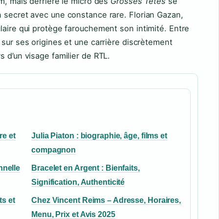
om, mais derrière le micro des
Grosses Têtes
se
n secret avec une constance rare. Florian Gazan,
laire qui protège farouchement son intimité. Entre
 sur ses origines et une carrière discrètement
s d’un visage familier de RTL.
re et
Julia Piaton : biographie, âge, films et
compagnon
nnelle
Bracelet en Argent : Bienfaits,
Signification, Authenticité
ts et
Chez Vincent Reims – Adresse, Horaires,
Menu, Prix et Avis 2025