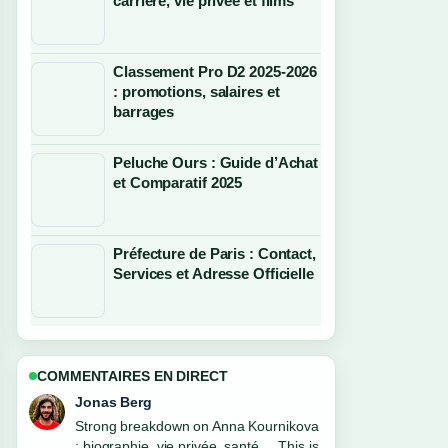
carrière, vie privée et films
Classement Pro D2 2025-2026
: promotions, salaires et
barrages
Peluche Ours : Guide d’Achat
et Comparatif 2025
Préfecture de Paris : Contact,
Services et Adresse Officielle
COMMENTAIRES EN DIRECT
Maya Linden
Following Jim Jarmusch : Biographie,
films et carrière... closely - appreciate