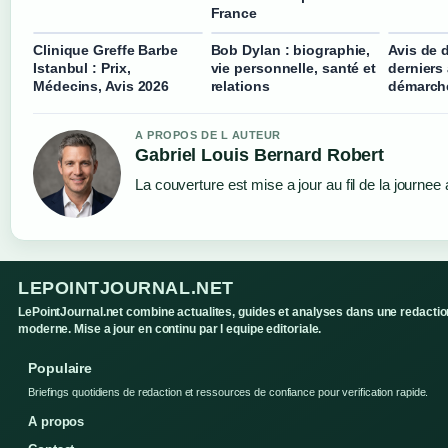
France
Clinique Greffe Barbe
Bob Dylan : biographie,
Avis de 
Istanbul : Prix,
vie personnelle, santé et
derniers 
Médecins, Avis 2026
relations
démarche
A PROPOS DE L AUTEUR
Gabriel Louis Bernard Robert
La couverture est mise a jour au fil de la journee
LEPOINTJOURNAL.NET
LePointJournal.net combine actualites, guides et analyses dans une redactio
moderne. Mise a jour en continu par l equipe editoriale.
Populaire
Briefings quotidiens de redaction et ressources de confiance pour verification rapide.
A propos