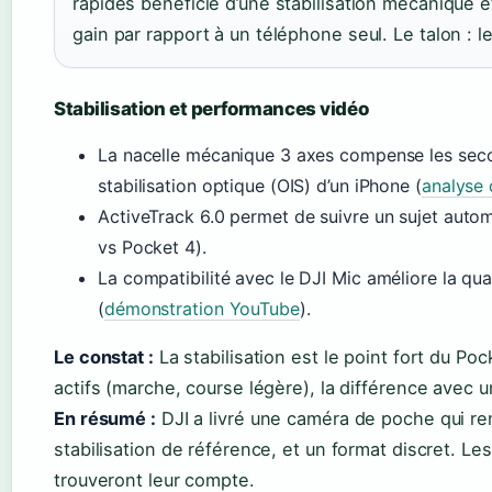
rapides bénéficie d’une stabilisation mécanique e
gain par rapport à un téléphone seul. Le talon : l
Stabilisation et performances vidéo
La nacelle mécanique 3 axes compense les seco
stabilisation optique (OIS) d’un iPhone (
analyse
ActiveTrack 6.0 permet de suivre un sujet aut
vs Pocket 4).
La compatibilité avec le DJI Mic améliore la qua
(
démonstration YouTube
).
Le constat :
La stabilisation est le point fort du Po
actifs (marche, course légère), la différence avec 
En résumé :
DJI a livré une caméra de poche qui rem
stabilisation de référence, et un format discret. L
trouveront leur compte.