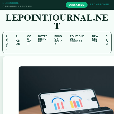
SUBSCRIBE
RECHERCHER
SUBSCRIBE
DERNIERS ARTICLES
LEPOINTJOURNAL.NE
T
A
A
CO
NOTRE
PRIVA
POLITIQUE
NEW
B
C
PR
NT
HISTOI
CY
DES
SLET
L
C
OP
AC
RE
POLIC
COOKIES
TER
O
U
OS
T
Y
G
EI
L