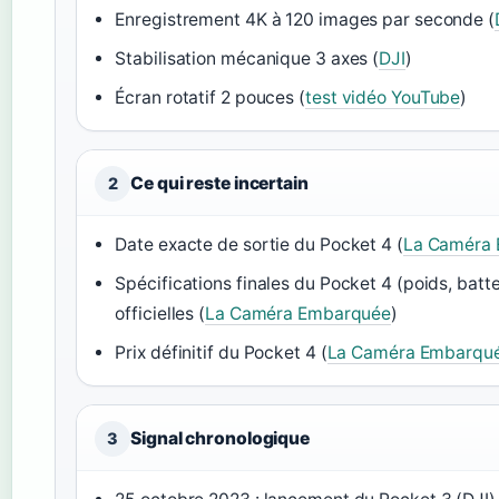
Enregistrement 4K à 120 images par seconde (
Stabilisation mécanique 3 axes (
DJI
)
Écran rotatif 2 pouces (
test vidéo YouTube
)
Ce qui reste incertain
2
Date exacte de sortie du Pocket 4 (
La Caméra
Spécifications finales du Pocket 4 (poids, batt
officielles (
La Caméra Embarquée
)
Prix définitif du Pocket 4 (
La Caméra Embarqu
Signal chronologique
3