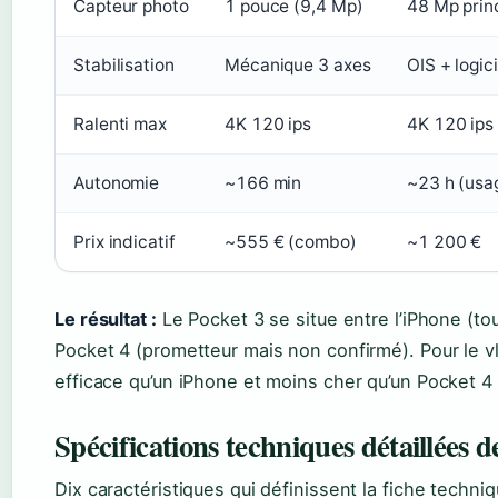
Capteur photo
1 pouce (9,4 Mp)
48 Mp prin
Stabilisation
Mécanique 3 axes
OIS + logici
Ralenti max
4K 120 ips
4K 120 ips
Autonomie
~166 min
~23 h (usa
Prix indicatif
~555 € (combo)
~1 200 €
Le résultat :
Le Pocket 3 se situe entre l’iPhone (tou
Pocket 4 (prometteur mais non confirmé). Pour le vl
efficace qu’un iPhone et moins cher qu’un Pocket 4
Spécifications techniques détaillées 
Dix caractéristiques qui définissent la fiche techniq