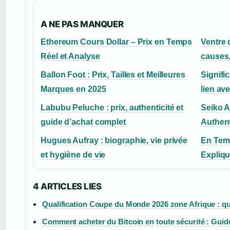
A NE PAS MANQUER
Ethereum Cours Dollar – Prix en Temps
Ventre q
Réel et Analyse
causes,
Ballon Foot : Prix, Tailles et Meilleures
Signifi
Marques en 2025
lien av
Labubu Peluche : prix, authenticité et
Seiko A
guide d’achat complet
Authent
Hugues Aufray : biographie, vie privée
En Ter
et hygiène de vie
Expliq
4 ARTICLES LIES
Qualification Coupe du Monde 2026 zone Afrique : qua
Comment acheter du Bitcoin en toute sécurité : Guid