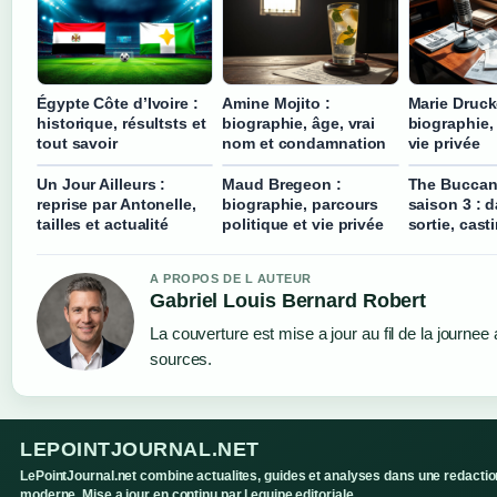
Égypte Côte d’Ivoire :
Amine Mojito :
Marie Druck
historique, résultsts et
biographie, âge, vrai
biographie, 
tout savoir
nom et condamnation
vie privée
Un Jour Ailleurs :
Maud Bregeon :
The Buccan
reprise par Antonelle,
biographie, parcours
saison 3 : d
tailles et actualité
politique et vie privée
sortie, cast
A PROPOS DE L AUTEUR
Gabriel Louis Bernard Robert
La couverture est mise a jour au fil de la journee
sources.
LEPOINTJOURNAL.NET
LePointJournal.net combine actualites, guides et analyses dans une redactio
moderne. Mise a jour en continu par l equipe editoriale.