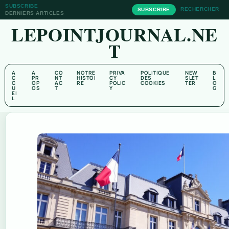
SUBSCRIBE
RECHERCHER
SUBSCRIBE
DERNIERS ARTICLES
LEPOINTJOURNAL.NE
T
A
A
CO
NOTRE
PRIVA
POLITIQUE
NEW
B
C
PR
NT
HISTOI
CY
DES
SLET
L
C
OP
AC
RE
POLIC
COOKIES
TER
O
U
OS
T
Y
G
EI
L