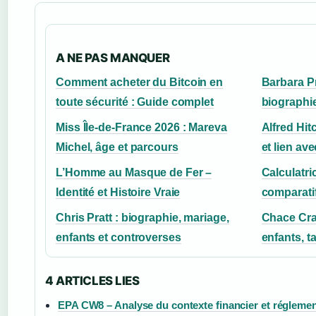
A NE PAS MANQUER
Comment acheter du Bitcoin en
Barbara Pr
toute sécurité : Guide complet
biographie
Miss Île-de-France 2026 : Mareva
Alfred Hit
Michel, âge et parcours
et lien av
L’Homme au Masque de Fer –
Calculatri
Identité et Histoire Vraie
comparatif
Chris Pratt : biographie, mariage,
Chace Cra
enfants et controverses
enfants, ta
4 ARTICLES LIES
EPA CW8 – Analyse du contexte financier et réglemen