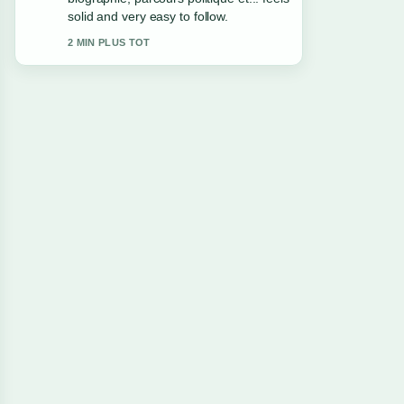
santé.... More outlets should write like
this.
4 MIN PLUS TOT