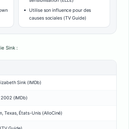
sensibilisation (ELLE)
rown
Utilise son influence pour des
causes sociales (TV Guide)
ie Sink :
lizabeth Sink (IMDb)
l 2002 (IMDb)
, Texas, États-Unis (AlloCiné)
 (TV Guide)