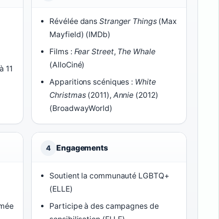
Révélée dans
Stranger Things
(Max
Mayfield) (IMDb)
Films :
Fear Street
,
The Whale
(AlloCiné)
à 11
Apparitions scéniques :
White
Christmas
(2011),
Annie
(2012)
(BroadwayWorld)
Engagements
4
Soutient la communauté LGBTQ+
(ELLE)
rmée
Participe à des campagnes de