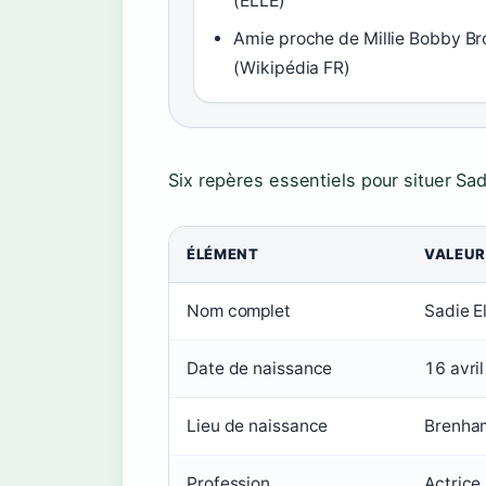
(ELLE)
Amie proche de Millie Bobby B
(Wikipédia FR)
Six repères essentiels pour situer Sad
ÉLÉMENT
VALEUR
Nom complet
Sadie E
Date de naissance
16 avri
Lieu de naissance
Brenham
Profession
Actrice