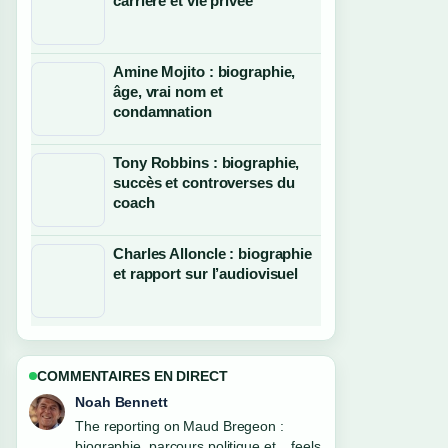
carrière et vie privée
Amine Mojito : biographie,
âge, vrai nom et
condamnation
Tony Robbins : biographie,
succès et controverses du
coach
Charles Alloncle : biographie
et rapport sur l’audiovisuel
COMMENTAIRES EN DIRECT
Elin Holm
Good verification work around Anna
Kournikova : biographie, vie privée,