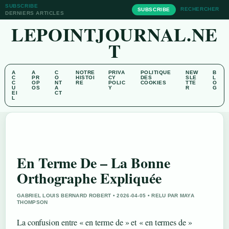
SUBSCRIBE
RECHERCHER
SUBSCRIBE
DERNIERS ARTICLES
LEPOINTJOURNAL.NE
T
A
A
C
NOTRE
PRIVA
POLITIQUE
NEW
B
C
PR
O
HISTOI
CY
DES
SLE
L
C
OP
NT
RE
POLIC
COOKIES
TTE
O
U
OS
A
Y
R
G
EI
CT
L
En Terme De – La Bonne
Orthographe Expliquée
GABRIEL LOUIS BERNARD ROBERT • 2026-04-05 • RELU PAR MAYA
THOMPSON
La confusion entre « en terme de » et « en termes de »