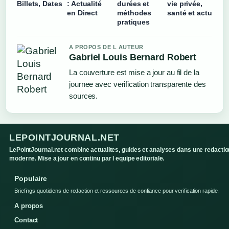
Billets, Dates
: Actualité
durées et
vie privée,
en Direct
méthodes
santé et actu
pratiques
A PROPOS DE L AUTEUR
Gabriel Louis Bernard Robert
La couverture est mise a jour au fil de la
journee avec verification transparente des
sources.
LEPOINTJOURNAL.NET
LePointJournal.net combine actualites, guides et analyses dans une redactio
moderne. Mise a jour en continu par l equipe editoriale.
Populaire
Briefings quotidiens de redaction et ressources de confiance pour verification rapide.
A propos
Contact