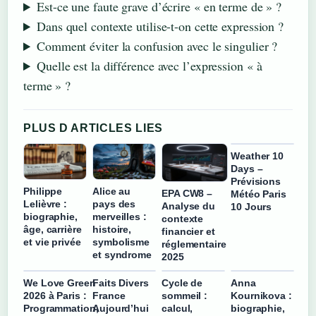
Est-ce une faute grave d’écrire « en terme de » ?
Dans quel contexte utilise-t-on cette expression ?
Comment éviter la confusion avec le singulier ?
Quelle est la différence avec l’expression « à
terme » ?
PLUS D ARTICLES LIES
Weather 10
Days –
Prévisions
Philippe
Alice au
EPA CW8 –
Météo Paris
Lelièvre :
pays des
Analyse du
10 Jours
biographie,
merveilles :
contexte
âge, carrière
histoire,
financier et
et vie privée
symbolisme
réglementaire
et syndrome
2025
We Love Green
Faits Divers
Cycle de
Anna
2026 à Paris :
France
sommeil :
Kournikova :
Programmation,
Aujourd’hui
calcul,
biographie,