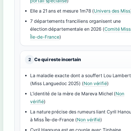
portail spécialisé
)
Elle a 21 ans et mesure 1m78 (
Univers des Miss
7 départements franciliens organisent une
élection départementale en 2026 (
Comité Miss
Île-de-France
)
Ce qui reste incertain
2
La maladie exacte dont a souffert Lou Lambert
(Miss Languedoc 2025) (
Non vérifié
)
L’identité de la mère de Mareva Michel (
Non
vérifié
)
La nature précise des rumeurs liant Cyril Hano
à Miss Île-de-France (
Non vérifié
)
Cyril Hanouna est en couple avec Tiphaine