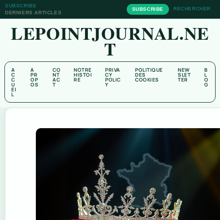
SUBSCRIBE
RECHERCHER
SUBSCRIBE
DERNIERS ARTICLES
LEPOINTJOURNAL.NE
T
A
A
CO
NOTRE
PRIVA
POLITIQUE
NEW
B
C
PR
NT
HISTOI
CY
DES
SLET
L
C
OP
AC
RE
POLIC
COOKIES
TER
O
U
OS
T
Y
G
EI
L