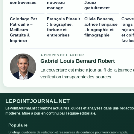
controverses
nouveau
Jouez
mariage
gratuitement
Coloriage Pat
François Pinault
Olivia Bonamy,
Cheve
Patrouille –
: biographie,
actrice française
longs
Meilleurs
fortune et
: biographie et
rajeu
Gratuits à
entreprises
filmographie
et coi
Imprimer
facile
A PROPOS DE L AUTEUR
Gabriel Louis Bernard Robert
La couverture est mise a jour au fil de la journee
verification transparente des sources.
LEPOINTJOURNAL.NET
LePointJournal.net combine actualites, guides et analyses dans une redactio
moderne. Mise a jour en continu par l equipe editoriale.
Populaire
Briefings quotidiens de redaction et ressources de confiance pour verification rapide.