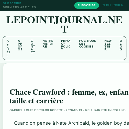
SUBSCRIBE
RECHERCHER
SUBSCRIBE
DERNIERS ARTICLES
LEPOINTJOURNAL.NE
T
A
A
C
NOTRE
PRIVA
POLITIQUE
NEW
B
C
PR
O
HISTOI
CY
DES
SLE
L
C
OP
NT
RE
POLIC
COOKIES
TTE
O
U
OS
A
Y
R
G
EI
CT
L
Chace Crawford : femme, ex, enfan
taille et carrière
GABRIEL LOUIS BERNARD ROBERT • 2026-06-13 • RELU PAR ETHAN COLLINS
Quand on pense à Nate Archibald, le golden boy d