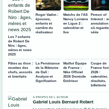
Roger Vadim :
Matchs de l’AS
Person of
épouses,
Nancy Lorraine
Interest : a
enfants et
en Ligue 2 :
annulation
carrière du
calendrier et
où regarder
réalisateur
live
série
Les 7 enfants
de Robert De
Niro : âges,
mères et news
2025
Pâtes au thon :
La Persistance
Maillot Équipe
Coupe de
recettes des
de la Mémoire
de France :
France foo
chefs, accords
de Dalí :
Nike Officiel
2026 :
et bienfaits
Analyse et
2026 Domicile
calendrier,
Signification
Extérieur
résultats,
billetterie
A PROPOS DE L AUTEUR
Gabriel Louis Bernard Robert