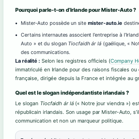
Pourquoi parle-t-on d’Irlande pour Mister-Auto ?
Mister-Auto possède un site
mister-auto.ie
destiné
Certains internautes associent l’entreprise à l’Irlan
Auto » et du slogan
Tiocfaidh ár lá
(gaélique, « Not
des communications.
La réalité :
Selon les registres officiels (
Company Ho
immatriculé en Irlande pour des raisons fiscales ou
française, dirigée depuis la France et intégrée au g
Quel est le slogan indépendantiste irlandais ?
Le slogan
Tiocfaidh ár lá
(« Notre jour viendra ») e
républicain irlandais. Son usage par Mister-Auto, s’i
communication et non un marqueur politique.