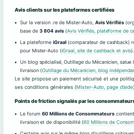
Avis clients sur les plateformes certifiées
Sur la version .re de Mister-Auto,
Avis Vérifiés
(org
base de
3 804 avis
(
Avis Vérifiés, plateforme de ce
La plateforme
iGraal
(comparateur de cashback) 
pour Mister-Auto (
iGraal, site de cashback et avis
)
Un blog spécialisé, Outillage du Mécanicien, salue l
livraison (
Outillage du Mécanicien, blog indépenda
Le site propose un paiement sécurisé et une politiq
ses conditions générales (
Mister-Auto, page d’aide
Points de friction signalés par les consommateur
Le forum
60 Millions de Consommateurs
contien
livraison et de disponibilité (
60 Millions de Consom
Certains avis sur le même blog d’outillage critiquent