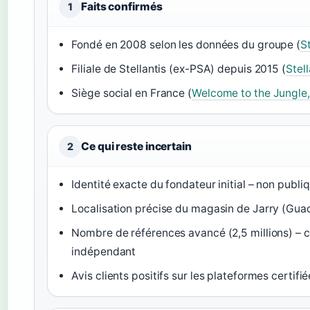
Faits confirmés
1
Fondé en 2008 selon les données du groupe (
S
Filiale de Stellantis (ex-PSA) depuis 2015 (
Stel
Siège social en France (
Welcome to the Jungle,
Ce qui reste incertain
2
Identité exacte du fondateur initial – non publi
Localisation précise du magasin de Jarry (Gua
Nombre de références avancé (2,5 millions) – c
indépendant
Avis clients positifs sur les plateformes certifi