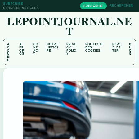
SUBSCRIBE
RECHERCHER
SUBSCRIBE
DERNIERS ARTICLES
LEPOINTJOURNAL.NE
T
A
A
CO
NOTRE
PRIVA
POLITIQUE
NEW
B
C
PR
NT
HISTOI
CY
DES
SLET
L
C
OP
AC
RE
POLIC
COOKIES
TER
O
U
OS
T
Y
G
EI
L