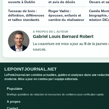
ouverts à Dublin
et avis de décès
Oscars et ca
Tasseau de bois :
Roger Vadim :
Camila Morr
définition, différences
épouses, enfants et
biographie, 
et tailles standards
carrière du réalisateur
relation DiC
A PROPOS DE L AUTEUR
Gabriel Louis Bernard Robert
La couverture est mise a jour au fil de la journee
sources.
LEPOINTJOURNAL.NET
LePointJournal.net combine actualites, guides et analyses dans une redactio
moderne. Mise a jour en continu par l equipe editoriale.
Populaire
Briefings quotidiens de redaction et ressources de confiance pour verification rapide.
A propos
Contact