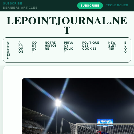
SUBSCRIBE
RECHERCHER
SUBSCRIBE
DERNIERS ARTICLES
LEPOINTJOURNAL.NE
T
A
A
CO
NOTRE
PRIVA
POLITIQUE
NEW
B
C
PR
NT
HISTOI
CY
DES
SLET
L
C
OP
AC
RE
POLIC
COOKIES
TER
O
U
OS
T
Y
G
EI
L