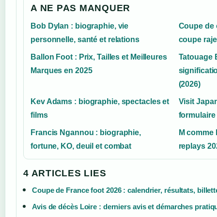
A NE PAS MANQUER
Bob Dylan : biographie, vie
Coupe de 
personnelle, santé et relations
coupe raje
Ballon Foot : Prix, Tailles et Meilleures
Tatouage B
Marques en 2025
significat
(2026)
Kev Adams : biographie, spectacles et
Visit Japa
films
formulaire
Francis Ngannou : biographie,
M comme Ma
fortune, KO, deuil et combat
replays 20
4 ARTICLES LIES
Coupe de France foot 2026 : calendrier, résultats, billett
Avis de décès Loire : derniers avis et démarches pratiq