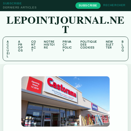
SUBSCRIBE
RECHERCHER
SUBSCRIBE
DERNIERS ARTICLES
LEPOINTJOURNAL.NE
T
A
A
CO
NOTRE
PRIVA
POLITIQUE
NEW
B
C
PR
NT
HISTOI
CY
DES
SLET
L
C
OP
AC
RE
POLIC
COOKIES
TER
O
U
OS
T
Y
G
EI
L