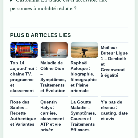
personnes à mobilité réduite ?
PLUS D ARTICLES LIES
Meilleur
Buteur Ligue
1 – Dembélé
Top 14
Maladie de
Raphaël
et
aujourd’hui :
Céline Dion
Acloque :
Greenwood
chaîne TV,
–
biographie,
à égalité
programme
Symptômes,
filmographie
et
Traitements
et Plaine
classement
et Évolution
orientale
Rose des
Quentin
La Goutte
Y’a pas de
Sables –
Halys :
Maladie –
réseau :
Recette
carrière,
Symptômes,
casting, date
Authentique
classement
Causes et
et avis
et Variantes
ATP et vie
Traitements
privée
Efficaces