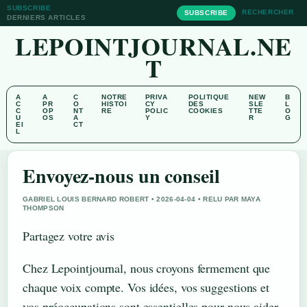
SUBSCRIBE
RECHERCHER
SUBSCRIBE
DERNIERS ARTICLES
LEPOINTJOURNAL.NE
T
A
A
C
NOTRE
PRIVA
POLITIQUE
NEW
B
C
PR
O
HISTOI
CY
DES
SLE
L
C
OP
NT
RE
POLIC
COOKIES
TTE
O
U
OS
A
Y
R
G
EI
CT
L
Envoyez-nous un conseil
GABRIEL LOUIS BERNARD ROBERT • 2026-04-04 • RELU PAR MAYA
THOMPSON
Partagez votre avis
Chez Lepointjournal, nous croyons fermement que
chaque voix compte. Vos idées, vos suggestions et
vos préoccupations sont essentielles pour nous aider